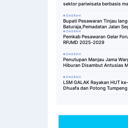
sektor pariwisata berbasis m
DAERAH
Bupati Pesawaran Tinjau lang
Baturaja,Pemadatan Jalan Se
DAERAH
Pemkab Pesawaran Gelar Foru
RPJMD 2025-2029
DAERAH
Penutupan Manjau Jama Warg
Hiburan Disambut Antusias 
DAERAH
LSM GALAK Rayakan HUT ke-
Dhuafa dan Potong Tumpeng