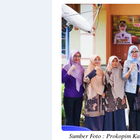
Premium
By
Raushan
Design
With
Shroff
Templates
Sumber Foto : Prokopim K