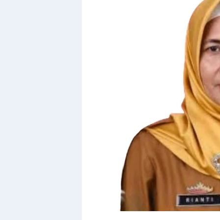
By
Raushan
Design
With
Shroff
Templates