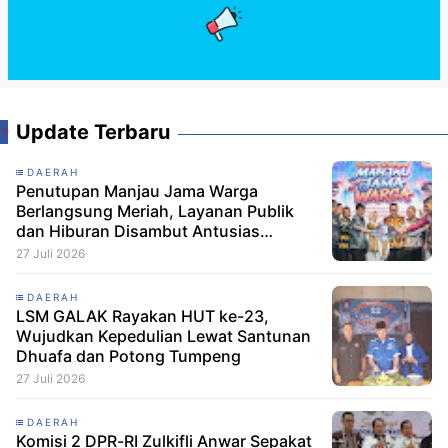
Update Terbaru
DAERAH
Penutupan Manjau Jama Warga
Berlangsung Meriah, Layanan Publik
dan Hiburan Disambut Antusias
Masyarakat
27 Juli 2026
DAERAH
LSM GALAK Rayakan HUT ke-23,
Wujudkan Kepedulian Lewat Santunan
Dhuafa dan Potong Tumpeng
27 Juli 2026
DAERAH
Komisi 2 DPR-RI Zulkifli Anwar Sepakat