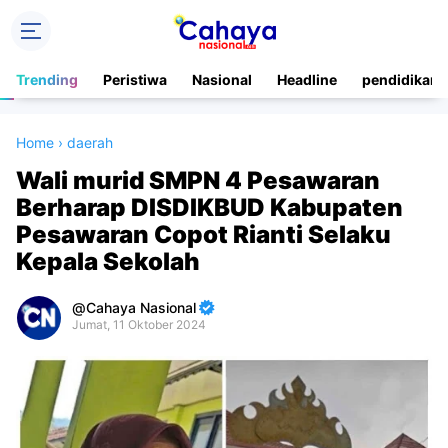
Trending
Peristiwa
Nasional
Headline
pendidikan
Home
›
daerah
Wali murid SMPN 4 Pesawaran
Berharap DISDIKBUD Kabupaten
Pesawaran Copot Rianti Selaku
Kepala Sekolah
Cahaya Nasional
Jumat, 11 Oktober 2024
Premium
By
Raushan
Design
With