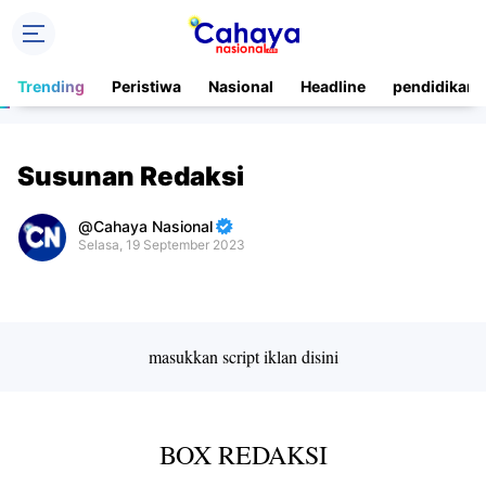
Trending
Peristiwa
Nasional
Headline
pendidikan
Susunan Redaksi
Cahaya Nasional
Selasa, 19 September 2023
Premium
By
Raushan
Design
masukkan script iklan disini
With
Shroff
Templates
BOX REDAKSI