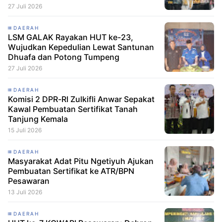
Masyarakat
27 Juli 2026
DAERAH
LSM GALAK Rayakan HUT ke-23,
Wujudkan Kepedulian Lewat Santunan
Dhuafa dan Potong Tumpeng
27 Juli 2026
DAERAH
Komisi 2 DPR-RI Zulkifli Anwar Sepakat
Kawal Pembuatan Sertifikat Tanah
Tanjung Kemala
15 Juli 2026
DAERAH
Masyarakat Adat Pitu Ngetiyuh Ajukan
Pembuatan Sertifikat ke ATR/BPN
Pesawaran
13 Juli 2026
DAERAH