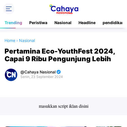
Trending
Peristiwa
Nasional
Headline
pendidikan
Home
›
Nasional
Pertamina Eco-YouthFest 2024,
Capai 9 Ribu Pengunjung Lebih
Cahaya Nasional
Senin, 23 September 2024
Premium
By
Raushan
Design
masukkan script iklan disini
With
Shroff
Templates