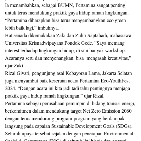
Ia menambahkan, sebagai BUMN, Pertamina sangat penting
untuk terus mendukung praktik gaya hidup ramah lingkungan.
“Pertamina diharapkan bisa terus mengembangkan eco green
lebih baik lagi,” imbuhnya.
Hal senada dikemukakan Zaki dan Zuhri Saptahadi, mahasiswa
Universitas Krisnadwipayana Pondok Gede. ”Saya memang
interest terhadap lingkungan hidup, di sini banyak workshop.
Acaranya seru dan menyenangkan, bisa mengasah kreativitas,”
ujar Zaki.
Rizal Givari, pengunjung asal Kebayoran Lama, Jakarta Selatan
juga menyambut baik keseruan acara Pertamina Eco-YouthFest
2024. “Dengan acara ini kita jadi tadi tahu pentingnya menjaga
praktik gaya hidup ramah lingkungan,” ujar Rizal.
Pertamina sebagai perusahaan pemimpin di bidang transisi energi,
berkomitmen dalam mendukung target Net Zero Emission 2060
dengan terus mendorong program-program yang berdampak
langsung pada capaian Sustainable Development Goals (SDGs).
Seluruh upaya tersebut sejalan dengan penerapan Environmental,
Social & Governance (ESG) di seluruh lini bisnis dan operasi