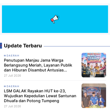
Update Terbaru
DAERAH
Penutupan Manjau Jama Warga
Berlangsung Meriah, Layanan Publik
dan Hiburan Disambut Antusias
Masyarakat
27 Juli 2026
DAERAH
LSM GALAK Rayakan HUT ke-23,
Wujudkan Kepedulian Lewat Santunan
Dhuafa dan Potong Tumpeng
27 Juli 2026