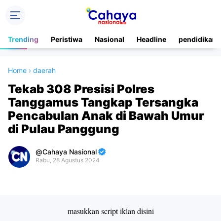
Trending
Peristiwa
Nasional
Headline
pendidikan
Home
›
daerah
Tekab 308 Presisi Polres
Tanggamus Tangkap Tersangka
Pencabulan Anak di Bawah Umur
di Pulau Panggung
Cahaya Nasional
Rabu, 28 Agustus 2024
Premium
By
Raushan
Design
masukkan script iklan disini
With