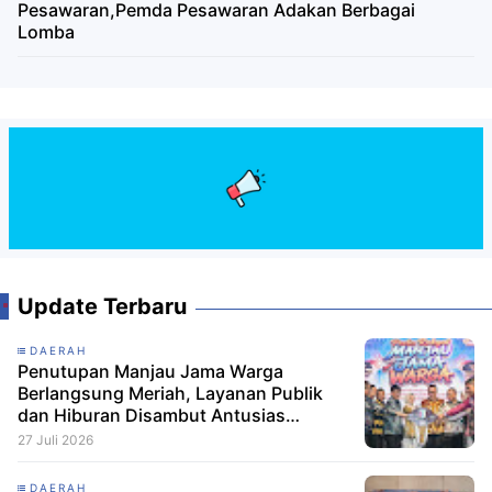
Pesawaran,Pemda Pesawaran Adakan Berbagai
Lomba
Update Terbaru
DAERAH
Penutupan Manjau Jama Warga
Berlangsung Meriah, Layanan Publik
dan Hiburan Disambut Antusias
Masyarakat
27 Juli 2026
DAERAH