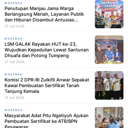
DAERAH
Penutupan Manjau Jama Warga
Berlangsung Meriah, Layanan Publik
dan Hiburan Disambut Antusias
Masyarakat
27 Juli 2026
DAERAH
LSM GALAK Rayakan HUT ke-23,
Wujudkan Kepedulian Lewat Santunan
Dhuafa dan Potong Tumpeng
27 Juli 2026
DAERAH
Komisi 2 DPR-RI Zulkifli Anwar Sepakat
Kawal Pembuatan Sertifikat Tanah
Tanjung Kemala
15 Juli 2026
DAERAH
Masyarakat Adat Pitu Ngetiyuh Ajukan
Pembuatan Sertifikat ke ATR/BPN
Pesawaran