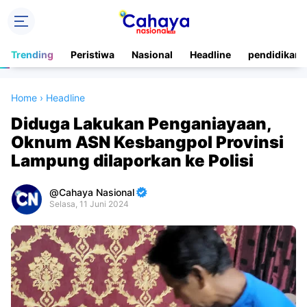
Trending
Peristiwa
Nasional
Headline
pendidikan
Home
›
Headline
Diduga Lakukan Penganiayaan,
Oknum ASN Kesbangpol Provinsi
Lampung dilaporkan ke Polisi
Cahaya Nasional
Selasa, 11 Juni 2024
Premium
By
Raushan
Design
With
Shroff