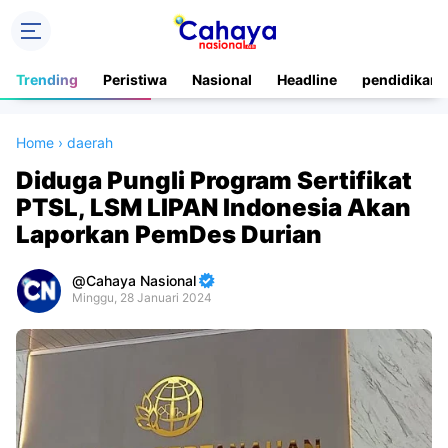
Trending
Peristiwa
Nasional
Headline
pendidikan
Home
›
daerah
Diduga Pungli Program Sertifikat
PTSL, LSM LIPAN Indonesia Akan
Laporkan PemDes Durian
Cahaya Nasional
Minggu, 28 Januari 2024
Premium
By
Raushan
Design
With
Shroff