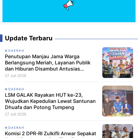
Update Terbaru
DAERAH
Penutupan Manjau Jama Warga
Berlangsung Meriah, Layanan Publik
dan Hiburan Disambut Antusias
Masyarakat
27 Juli 2026
DAERAH
LSM GALAK Rayakan HUT ke-23,
Wujudkan Kepedulian Lewat Santunan
Dhuafa dan Potong Tumpeng
27 Juli 2026
DAERAH
Komisi 2 DPR-RI Zulkifli Anwar Sepakat